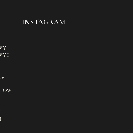
INSTAGRAM
WY
Y I
26
ATÓW
W
H