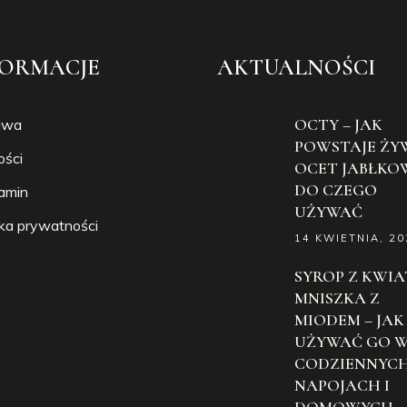
FORMACJE
AKTUALNOŚCI
OCTY – JAK
awa
POWSTAJE ŻY
ości
OCET JABŁKOW
DO CZEGO
amin
UŻYWAĆ
yka prywatności
14 KWIETNIA, 20
SYROP Z KWI
MNISZKA Z
MIODEM – JAK
UŻYWAĆ GO 
CODZIENNYC
NAPOJACH I