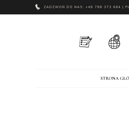
ZADZWOŃ DO NAS:
+48 798 373 664
| P
STRONA GŁ