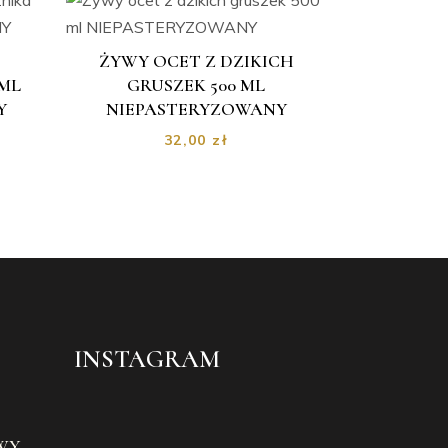
ŻYWY OCET Z DZIKICH
ML
GRUSZEK 500 ML
Y
NIEPASTERYZOWANY
32,00
zł
INSTAGRAM
WY