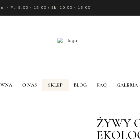
on. - Pt: 9:00 - 18:00 / Sb: 10.00 - 15.00
ÓWNA
O NAS
SKLEP
BLOG
FAQ
GALERIA
ŻYWY O
EKOLO