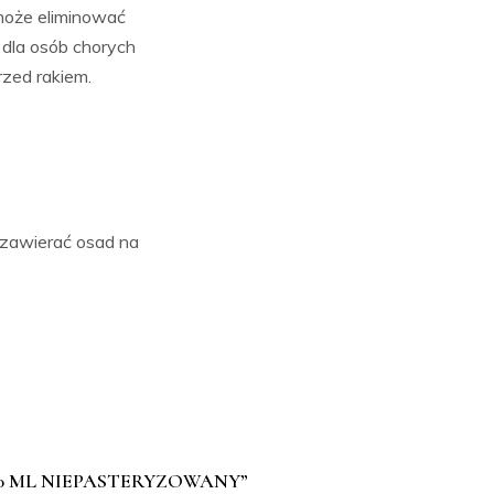
może eliminować
e dla osób chorych
zed rakiem.
 zawierać osad na
0 ML NIEPASTERYZOWANY”