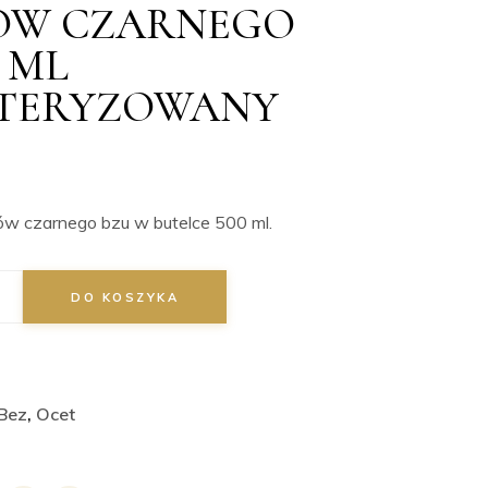
W CZARNEGO
0 ML
STERYZOWANY
w czarnego bzu w butelce 500 ml.
DO KOSZYKA
Bez
,
Ocet