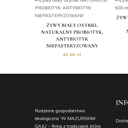
ŻYW
ŻYWY BIAŁY OXYMEL
NATURALNY PROBIOTYK,
ANTYBIOTYK
NIEPASTERYZOWANY
42,00
zł
IN
Rodzinne gospodarstwo
ekologiczne ‘W MAZURSKIM
Dost
GAJU’ – firma z tradycjami, która