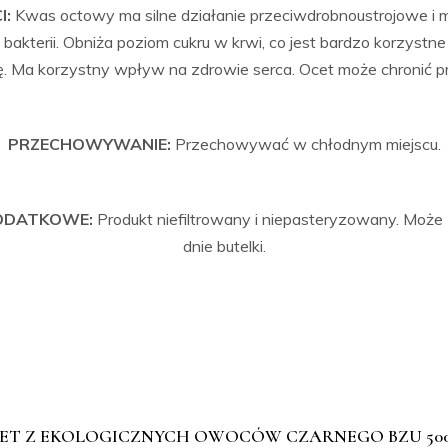
I:
Kwas octowy ma silne działanie przeciwdrobnoustrojowe i 
bakterii. Obniża poziom cukru w krwi, co jest bardzo korzystn
ę. Ma korzystny wpływ na zdrowie serca. Ocet może chronić pr
PRZECHOWYWANIE:
Przechowywać w chłodnym miejscu.
DODATKOWE:
Produkt niefiltrowany i niepasteryzowany. Może
dnie butelki.
OCET Z EKOLOGICZNYCH OWOCÓW CZARNEGO BZU 50