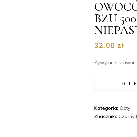
OWOCÓ
BZU 50
NIEPA
32,00
zł
Żywy ocet z owocó
Ilość
Kategoria:
Octy
Znaczniki:
Czarny 