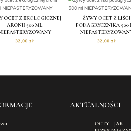
Y OCET Z EKOLOGICZNEJ
ŻYWY OCET Z LIŚCI
ARONII 500 ML
PODAGRYCZNIKA 500 
NIEPASTERYZOWANY
NIEPASTERYZOWAN
32,00
zł
32,00
zł
FORMACJE
AKTUALNOŚCI
OCTY – JAK
awa
POWSTAJE ŻY