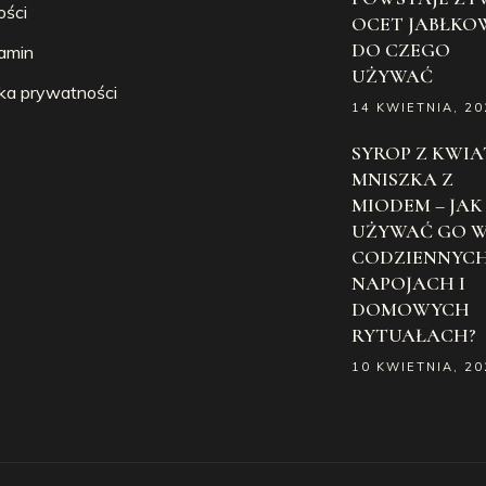
ości
OCET JABŁKOW
DO CZEGO
amin
UŻYWAĆ
yka prywatności
14 KWIETNIA, 20
SYROP Z KWI
MNISZKA Z
MIODEM – JAK
UŻYWAĆ GO 
CODZIENNYC
NAPOJACH I
DOMOWYCH
RYTUAŁACH?
10 KWIETNIA, 20