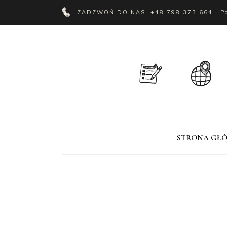
ZADZWOŃ DO NAS:
+48 798 373 664
| P
STRONA GŁ