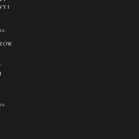
Y I
26
ATÓW
W
H
26